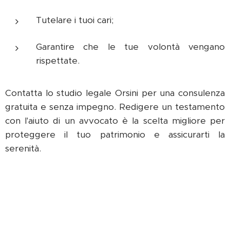
Tutelare i tuoi cari;
Garantire che le tue volontà vengano
rispettate.
Contatta lo studio legale Orsini per una consulenza
gratuita e senza impegno. Redigere un testamento
con l'aiuto di un avvocato è la scelta migliore per
proteggere il tuo patrimonio e assicurarti la
serenità.
denuncia di successione successione ereditaria, successione, dichiarazione successione, successione dichiarazione, successione legittima,
eredità legittima, pratica di successione, dichiarazione di successione costi, dichiarazione di successione ereditaria, dichiarazione di
successione on line, pratica successione, dichiarazione di successione immobili, la dichiarazione di successione, dichiarazione eredità, legittima
eredità, agenzia delle entrate dichiarazione di successione, dichiarazione di successione e divisione ereditaria, dichiarazione di successione