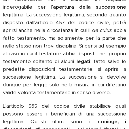
inderogabile per l'
apertura della successione
legittima. La successione legittima, secondo quanto
disposto dall'articolo 457 del codice civile, potrà
aprirsi anche nella circostanza in cui il
de cuius
abbia
fatto testamento, ma solamente per la parte che
nello stesso non trovi disciplina. Si pensi ad esempio
al caso in cui il testatore abbia disposto nel proprio
testamento soltanto di alcuni
legati
: fatte salve le
predette disposizioni testamentarie, si aprirà la
successione legittima. La successione si devolve
dunque per legge solo nella misura in cui difettino
valide volontà testamentarie in senso diverso.
L'articolo 565 del codice civile stabilisce quali
possono essere i beneficiari di una successione
legittima. Questi ultimi sono:
il coniuge, i