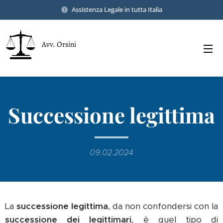
Assistenza Legale in tutta Italia
Avv. Orsini
Successione legittima
09.02.2024
La
successione legittima
, da non confondersi con la
successione dei legittimari
, è quel tipo di