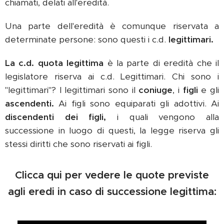
chiamati, delati all'eredità.
Una parte dell'eredità è comunque riservata a
determinate persone: sono questi i c.d.
legittimari.
La c.d. quota legittima
è la parte di eredità che il
legislatore riserva ai c.d. Legittimari. Chi sono i
"legittimari"? I legittimari sono il
coniuge
, i
figli
e gli
ascendenti.
Ai figli sono equiparati gli adottivi. Ai
discendenti dei figli,
i quali vengono alla
successione in luogo di questi, la legge riserva gli
stessi diritti che sono riservati ai figli.
Clicca qui per vedere le quote previste
agli eredi in caso di successione legittima: